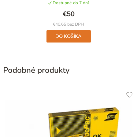
Dostupné do 7 dní
je
4,6
€50
z
5
€40,65 bez DPH
hviezdičiek.
DO KOŠÍKA
Podobné produkty