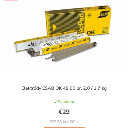
Priemerné
Elektródy ESAB OK 48.00 pr. 2,0 / 1,7 kg
hodnotenie
produktu
Skladom
je
5,0
€29
z
5
€23,58 bez DPH