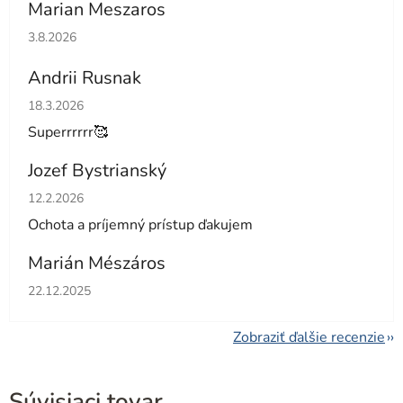
Marian Meszaros
Hodnotenie obchodu je 5 z 5 hviezdičiek.
3.8.2026
Andrii Rusnak
Hodnotenie obchodu je 5 z 5 hviezdičiek.
18.3.2026
Superrrrrr🥰
Jozef Bystrianský
Hodnotenie obchodu je 5 z 5 hviezdičiek.
12.2.2026
Ochota a príjemný prístup ďakujem
Marián Mészáros
Hodnotenie obchodu je 5 z 5 hviezdičiek.
22.12.2025
Zobraziť ďalšie recenzie
Súvisiaci tovar