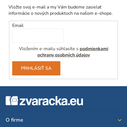
Vložte svoj e-mail a my Vám budeme zasielať
informácie o nových produktoch na našom e-shope.
Email
Vložením e-mailu súhlasíte s
podmienkami
ochrany osobných údajov
PRIHLÁSIŤ SA
Z
á
p
ä
O firme
t