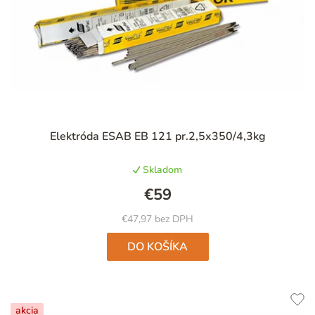
Priemerné
Elektróda ESAB EB 121 pr.2,5x350/4,3kg
hodnotenie
produktu
Skladom
je
5,0
€59
z
5
€47,97 bez DPH
hviezdičiek.
DO KOŠÍKA
akcia