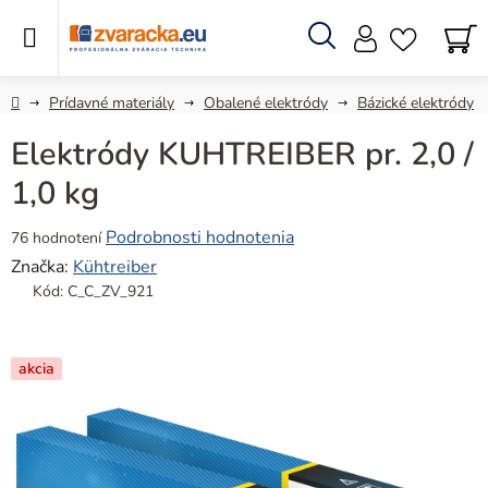
Prejsť
na
obsah
Hľadať
N
KO
Domov
Prídavné materiály
Obalené elektródy
Bázické elektródy
Elektródy KUHTREIBER pr. 2,0 /
1,0 kg
Priemerné
Podrobnosti hodnotenia
76 hodnotení
hodnotenie
Značka:
Kühtreiber
produktu
Kód:
C_C_ZV_921
je
4,8
z
akcia
5
hviezdičiek.