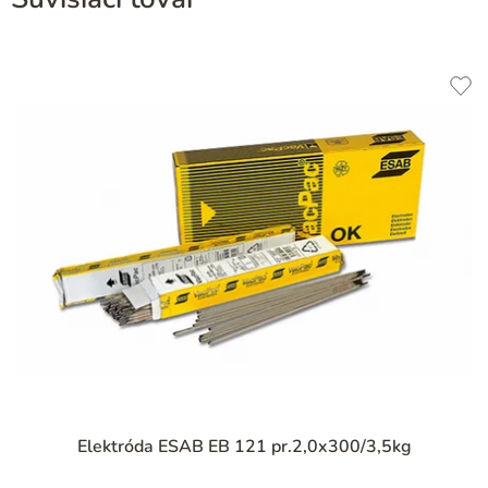
Priemerné
Elektróda ESAB EB 121 pr.2,0x300/3,5kg
hodnotenie
produktu