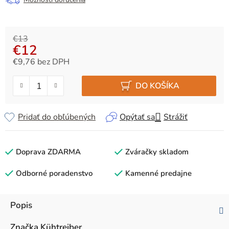
€13
€12
€9,76 bez DPH
Jednotková cena:
DO KOŠÍKA
Pridať do obľúbených
Opýtať sa
Strážiť
Doprava ZDARMA
Zváračky skladom
Odborné poradenstvo
Kamenné predajne
Popis
Značka
Kühtreiber