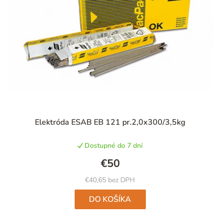
Priemerné
Elektróda ESAB EB 121 pr.2,0x300/3,5kg
hodnotenie
produktu
Dostupné do 7 dní
je
4,6
€50
z
5
€40,65 bez DPH
hviezdičiek.
DO KOŠÍKA