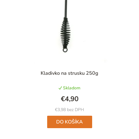
Priemerné
Kladivko na strusku 250g
hodnotenie
produktu
Skladom
je
4,9
€4,90
z
5
€3,98 bez DPH
hviezdičiek.
DO KOŠÍKA