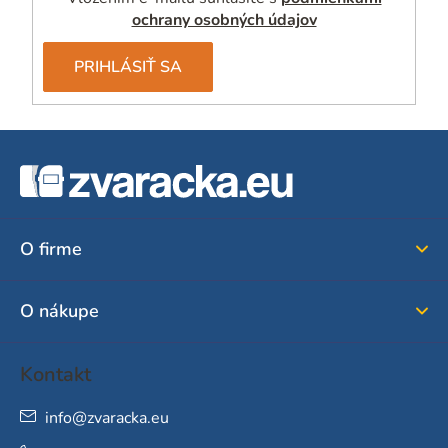
ochrany osobných údajov
PRIHLÁSIŤ SA
Z
á
p
ä
O firme
t
i
O nákupe
e
Kontakt
info
@
zvaracka.eu