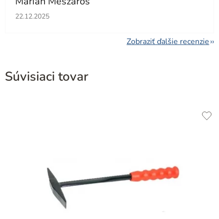
Marián Mészáros
Hodnotenie obchodu je 5 z 5 hviezdičiek.
22.12.2025
Zobraziť ďalšie recenzie
Súvisiaci tovar