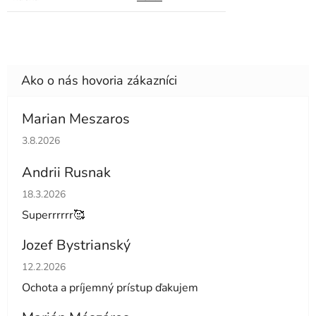
Marian Meszaros
Hodnotenie obchodu je 5 z 5 hviezdičiek.
3.8.2026
Andrii Rusnak
Hodnotenie obchodu je 5 z 5 hviezdičiek.
18.3.2026
Superrrrrr🥰
Jozef Bystrianský
Hodnotenie obchodu je 5 z 5 hviezdičiek.
12.2.2026
Ochota a príjemný prístup ďakujem