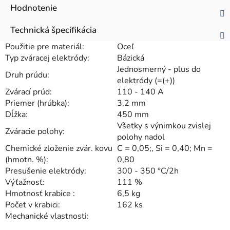
Hodnotenie
Technická špecifikácia
Použitie pre materiál:
Oceľ
Typ zváracej elektródy:
Bázická
Jednosmerný - plus do
Druh prúdu:
elektródy (=(+))
Zvárací prúd:
110 - 140 A
Priemer (hrúbka):
3,2 mm
Dĺžka:
450 mm
Všetky s výnimkou zvislej
Zváracie polohy:
polohy nadol
Chemické zloženie zvár. kovu
C = 0,05;, Si = 0,40; Mn =
(hmotn. %):
0,80
Presušenie elektródy:
300 - 350 °C/2h
Výťažnosť:
111 %
Hmotnosť krabice :
6,5 kg
Počet v krabici:
162 ks
Mechanické vlastnosti: