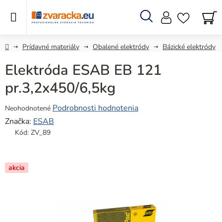
Prejsť
na
obsah
Hľadať
N
KO
Domov
Prídavné materiály
Obalené elektródy
Bázické elektródy
Elektróda ESAB EB 121
pr.3,2x450/6,5kg
Priemerné
Podrobnosti hodnotenia
Neohodnotené
hodnotenie
Značka:
ESAB
produktu
Kód:
ZV_89
je
0,0
z
akcia
5
hviezdičiek.