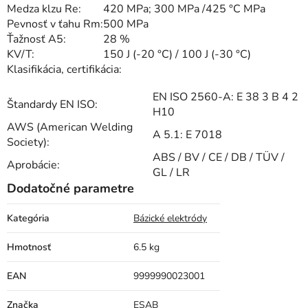
Medza klzu Re:
420 MPa; 300 MPa /425 °C MPa
Pevnosť v ťahu Rm:
500 MPa
Ťažnosť A5:
28 %
KV/T:
150 J (-20 °C) / 100 J (-30 °C)
Klasifikácia, certifikácia:
EN ISO 2560-A: E 38 3 B 4 2
Štandardy EN ISO:
H10
AWS (American Welding
A 5.1: E 7018
Society):
ABS / BV / CE / DB / TÜV /
Aprobácie:
GL / LR
Dodatočné parametre
Kategória
Bázické elektródy
Hmotnosť
6.5 kg
EAN
9999990023001
Značka
ESAB