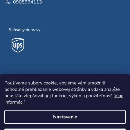
0908994113
Spôsoby dopravy:
Obľúbené spôsoby platby:
Používame súbory cookie, aby sme vám umožnili
pohodlné prehliadanie webovej stránky a vďaka analýze
neustále zlepšovali jej funkcie, výkon a použiteľnosť.
Viac
informácií
Nastavenie
Shoptet
|
mime digital