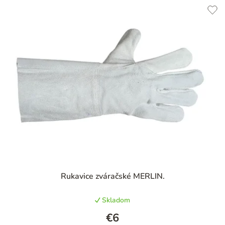
Priemerné
Rukavice zváračské MERLIN.
hodnotenie
produktu
Skladom
je
4,6
€6
z