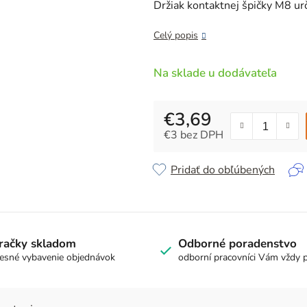
je
Držiak kontaktnej špičky M8 u
0,0
z
Celý popis
5
hviezdičiek.
Na sklade u dodávateľa
€3,69
€3 bez DPH
Jednotková cena:
Pridať do obľúbených
račky skladom
Odborné poradenstvo
esné vybavenie objednávok
odborní pracovníci Vám vždy 