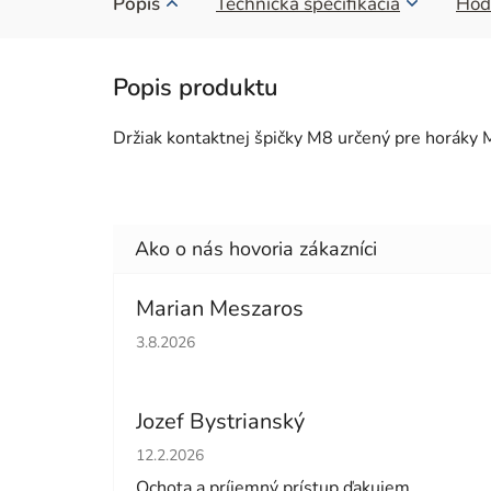
Popis
Technická špecifikácia
Hod
Držiak kontaktnej špičky M8 určený pre horáky 
Marian Meszaros
Hodnotenie obchodu je 5 z 5 hviezdičiek.
3.8.2026
Jozef Bystrianský
Hodnotenie obchodu je 5 z 5 hviezdičiek.
12.2.2026
Ochota a príjemný prístup ďakujem