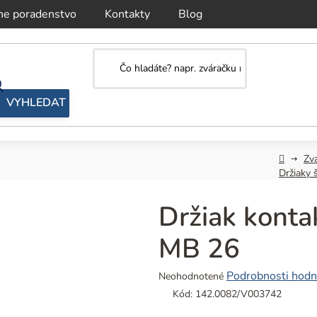
ne poradenstvo
Kontakty
Blog
Domov
Zv
Držiaky š
Držiak konta
MB 26
Priemerné
Podrobnosti hodn
Neohodnotené
hodnotenie
Kód:
142.0082/V003742
produktu