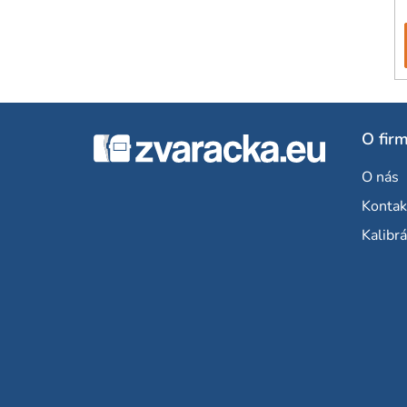
Z
O fir
á
O nás
p
Kontak
ä
Kalibrá
t
i
e