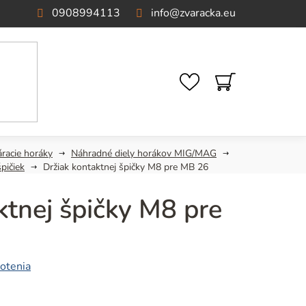
0908994113
info
@
zvaracka.eu
NÁKUPNÝ
KOŠÍK
áracie horáky
Náhradné diely horákov MIG/MAG
pičiek
Držiak kontaktnej špičky M8 pre MB 26
ktnej špičky M8 pre
otenia