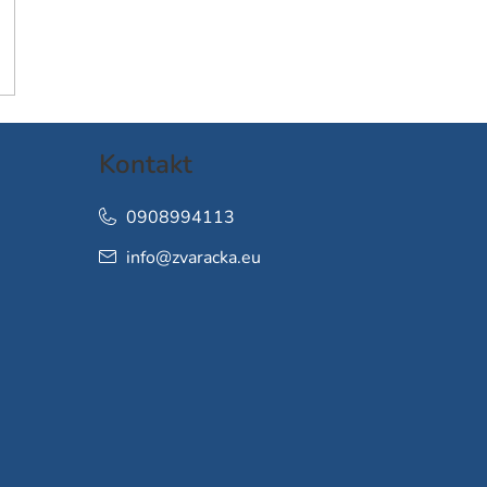
Kontakt
0908994113
info
@
zvaracka.eu