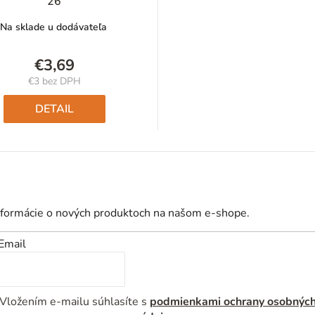
26
Na sklade u dodávateľa
€3,69
€3 bez DPH
Jednotková
cena:
DETAIL
nformácie o nových produktoch na našom e-shope.
Email
Vložením e-mailu súhlasíte s
podmienkami ochrany osobnýc