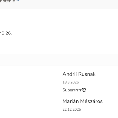
notenie
MB 26.
Andrii Rusnak
Hodnotenie obchodu je 5 z 5 h
18.3.2026
Superrrrrr🥰
Marián Mészáros
Hodnotenie obchodu je 5 z 5 h
22.12.2025