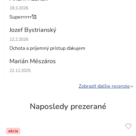
Hodnotenie obchodu je 5 z 5 hviezdičiek.
18.3.2026
Superrrrrr🥰
Jozef Bystrianský
Hodnotenie obchodu je 5 z 5 hviezdičiek.
12.2.2026
Ochota a príjemný prístup ďakujem
Marián Mészáros
Hodnotenie obchodu je 5 z 5 hviezdičiek.
22.12.2025
Zobraziť ďalšie recenzie
Naposledy prezerané
akcia