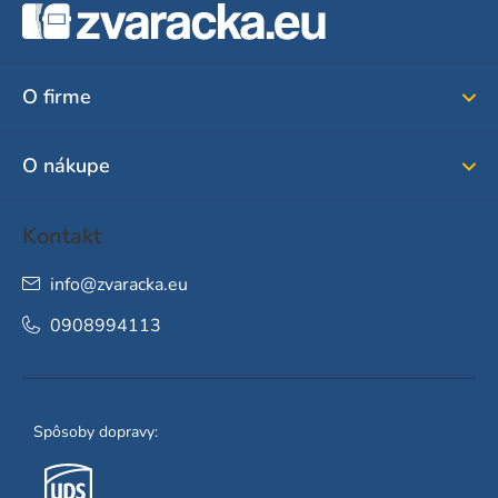
á
p
ä
O firme
t
i
O nákupe
e
Kontakt
info
@
zvaracka.eu
0908994113
Spôsoby dopravy: