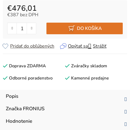
€476,01
€387 bez DPH
Jednotková cena:
DO KOŠÍKA
Pridať do obľúbených
Opýtať sa
Strážiť
Doprava ZDARMA
Zváračky skladom
Odborné poradenstvo
Kamenné predajne
Popis
Značka
FRONIUS
Hodnotenie