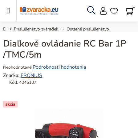
Prejsť
na
obsah
Hľadať
N
KO
Domov
Príslušenstvo zváračiek
Ostatné príslušenstvo
Diaľkové ovládanie RC Bar 1P
/TMC/5m
Priemerné
Podrobnosti hodnotenia
Neohodnotené
hodnotenie
Značka:
FRONIUS
produktu
Kód:
4046107
je
0,0
z
akcia
5
hviezdičiek.