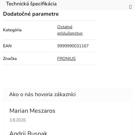
Technická špecifikácia
Dodatočné parametre
Ostatné
Kategória
príslušenstvo
EAN
9999990031167
Značka
FRONIUS
Marian Meszaros
Hodnotenie obchodu je 5 z 5 hviezdičiek.
3.8.2026
Andrii Rusnak