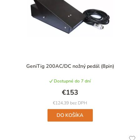
GeniTig 200AC/DC nožný pedál (8pin)
Dostupné do 7 dní
€153
€124,39 bez DPH
DO KOŠÍKA