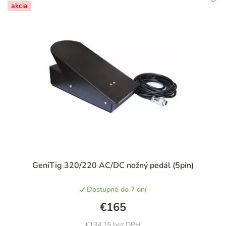
akcia
GeniTig 320/220 AC/DC nožný pedál (5pin)
Dostupné do 7 dní
€165
€134,15 bez DPH