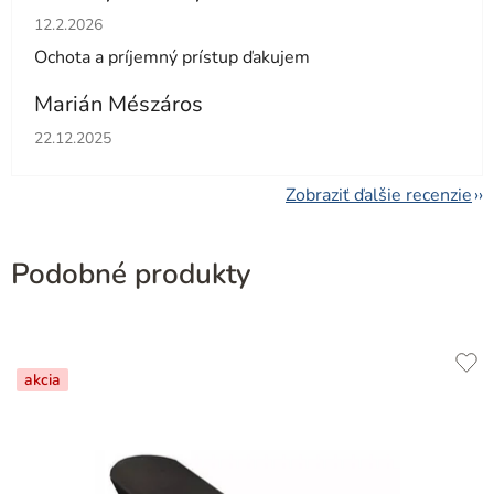
Hodnotenie obchodu je 5 z 5 hviezdičiek.
12.2.2026
Ochota a príjemný prístup ďakujem
Marián Mészáros
Hodnotenie obchodu je 5 z 5 hviezdičiek.
22.12.2025
Zobraziť ďalšie recenzie
Podobné produkty
akcia