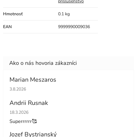
príslušenstvo
Hmotnosť
0.1 kg
EAN
9999990009036
Marian Meszaros
Hodnotenie obchodu je 5 z 5 hviezdičiek.
3.8.2026
Andrii Rusnak
Hodnotenie obchodu je 5 z 5 hviezdičiek.
18.3.2026
Superrrrrr🥰
Jozef Bystrianský