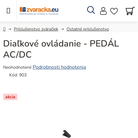
Prejsť
na
obsah
Hľadať
N
KO
Domov
Príslušenstvo zváračiek
Ostatné príslušenstvo
Diaľkové ovládanie - PEDÁL
AC/DC
Priemerné
Podrobnosti hodnotenia
Neohodnotené
hodnotenie
Kód:
903
produktu
je
0,0
akcia
z
5
hviezdičiek.