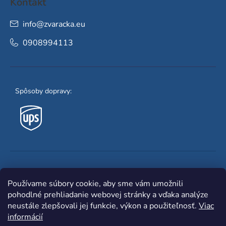
Kontakt
info
@
zvaracka.eu
0908994113
Spôsoby dopravy:
Obľúbené spôsoby platby:
Používame súbory cookie, aby sme vám umožnili
pohodlné prehliadanie webovej stránky a vďaka analýze
neustále zlepšovali jej funkcie, výkon a použiteľnosť.
Viac
informácií