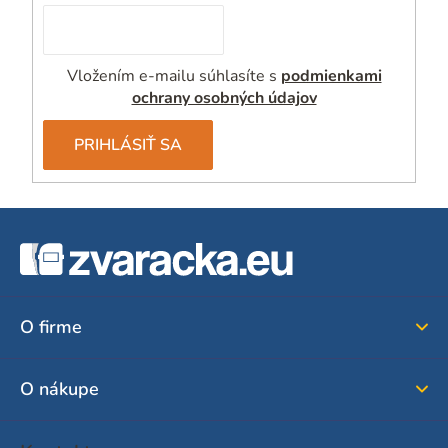
Vložením e-mailu súhlasíte s
podmienkami
ochrany osobných údajov
PRIHLÁSIŤ SA
Z
á
p
ä
O firme
t
i
O nákupe
e