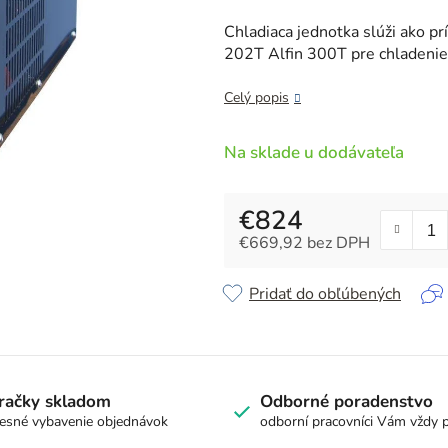
je
0,0
Chladiaca jednotka slúži ako p
z
202T Alfin 300T pre chladenie
5
hviezdičiek.
Celý popis
Na sklade u dodávateľa
€824
€669,92 bez DPH
Jednotková cena:
Pridať do obľúbených
račky skladom
Odborné poradenstvo
esné vybavenie objednávok
odborní pracovníci Vám vždy 