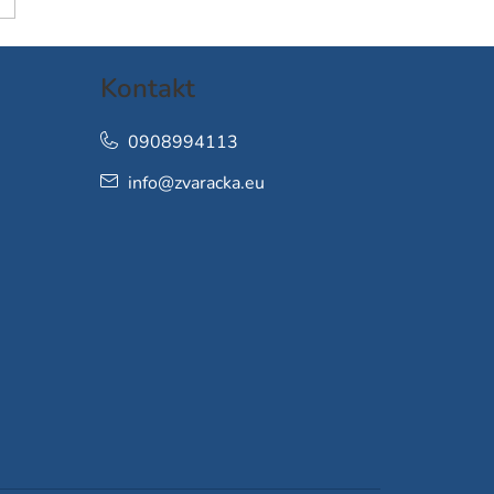
Kontakt
0908994113
info
@
zvaracka.eu