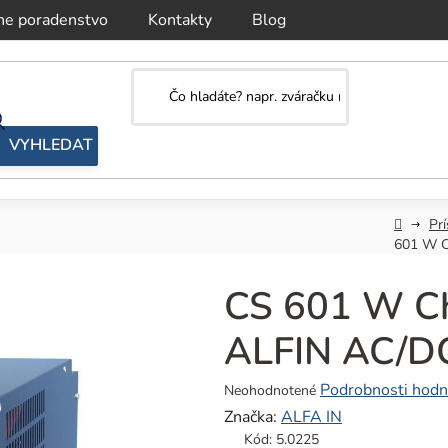
ne poradenstvo
Kontakty
Blog
Domov
Prí
601 W C
CS 601 W Ch
ALFIN AC/D
Priemerné
Podrobnosti hodn
Neohodnotené
hodnotenie
Značka:
ALFA IN
produktu
Kód:
5.0225