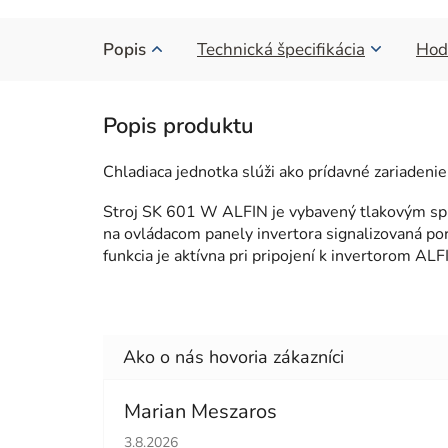
Popis
Technická špecifikácia
Hod
Chladiaca jednotka slúži ako prídavné zariaden
Stroj SK 601 W ALFIN je vybavený tlakovým spín
na ovládacom panely invertora signalizovaná por
funkcia je aktívna pri pripojení k invertorom 
Marian Meszaros
Hodnotenie obchodu je 5 z 5 hviezdičiek.
3.8.2026