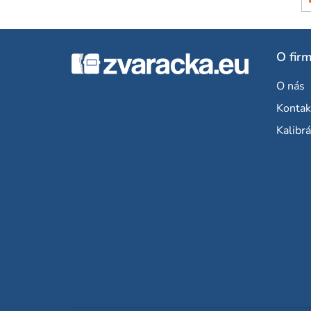
Z
O fir
á
O nás
p
Kontak
ä
Kalibrá
t
i
e