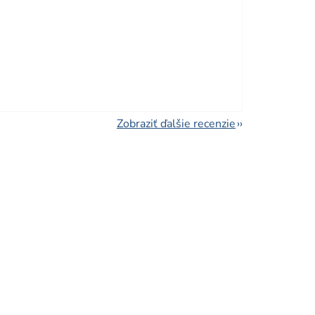
viezdičiek.
Zobraziť ďalšie recenzie