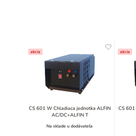
akcia
akcia
CS 601 W Chladiaca jednotka ALFIN
CS 601 
AC/DC+ALFIN T
Na sklade u dodávateľa