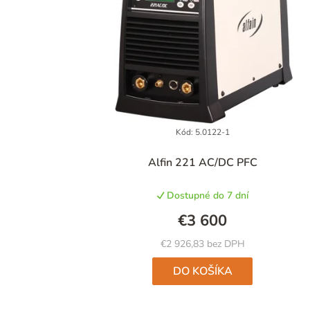
Kód:
5.0122-1
Alfin 221 AC/DC PFC
Dostupné do 7 dní
€3 600
€2 926,83 bez DPH
DO KOŠÍKA