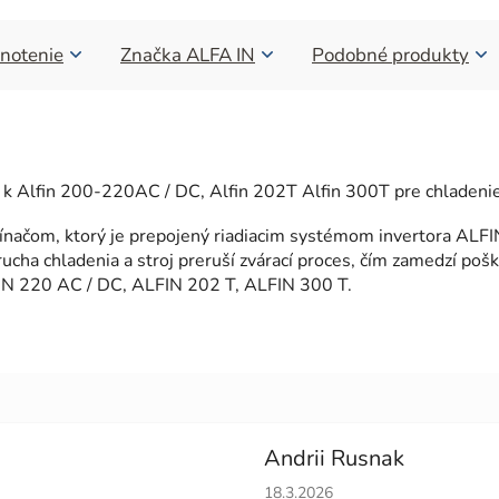
notenie
Značka
ALFA IN
Podobné produkty
ie k Alfin 200-220AC / DC, Alfin 202T Alfin 300T pre chladeni
ačom, ktorý je prepojený riadiacim systémom invertora ALFIN. 
ucha chladenia a stroj preruší zvárací proces, čím zamedzí poš
ALFIN 220 AC / DC, ALFIN 202 T, ALFIN 300 T.
Andrii Rusnak
Hodnotenie obchodu je 5 z 5 h
18.3.2026