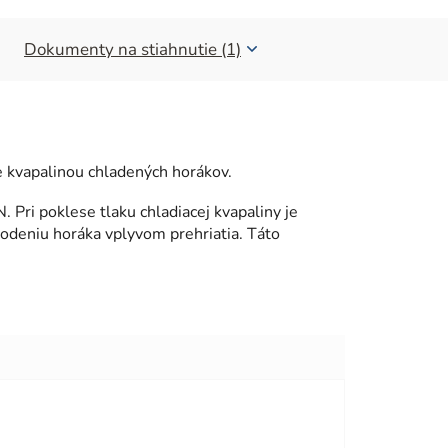
Dokumenty na stiahnutie (1)
e kvapalinou chladených horákov.
Pri poklese tlaku chladiacej kvapaliny je
kodeniu horáka vplyvom prehriatia. Táto
viezdičiek.