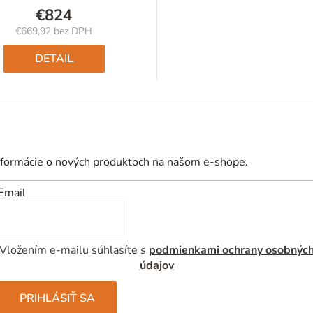
€824
€669,92 bez DPH
Jednotková
cena:
DETAIL
nformácie o nových produktoch na našom e-shope.
Email
Vložením e-mailu súhlasíte s
podmienkami ochrany osobnýc
údajov
PRIHLÁSIŤ SA