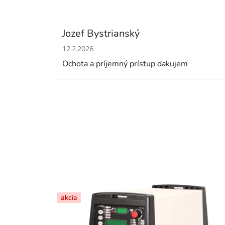
Jozef Bystrianský
Hodnotenie obchodu je 5 z 5 hviezdičiek.
12.2.2026
Ochota a príjemný prístup ďakujem
akcia