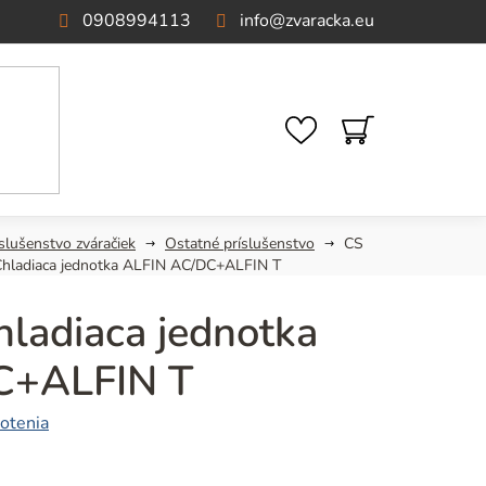
0908994113
info
@
zvaracka.eu
NÁKUPNÝ
KOŠÍK
slušenstvo zváračiek
Ostatné príslušenstvo
CS
hladiaca jednotka ALFIN AC/DC+ALFIN T
ladiaca jednotka
C+ALFIN T
otenia