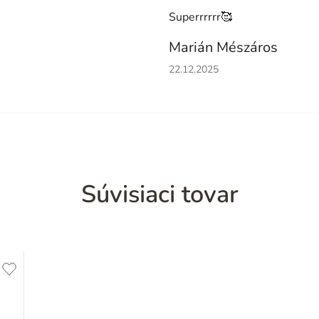
Superrrrrr🥰
Marián Mészáros
Hodnotenie obchodu je 5 z 5 h
22.12.2025
Súvisiaci tovar