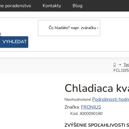
ne poradenstvo
Kontakty
Blog
Domov
Te
FCL10/5
Chladiaca kv
Priemerné
Podrobnosti hodn
Neohodnotené
hodnotenie
Značka:
FRONIUS
produktu
Kód:
4000090180
je
0,0
ZVÝŠENIE SPOĽAHLIVOSTI