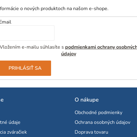
nformácie o nových produktoch na našom e-shope.
Email
Vložením e-mailu súhlasíte s
podmienkami ochrany osobnýc
údajov
PRIHLÁSIŤ SA
me
O nákupe
Obchodné podmienky
tné údaje
Ochrana osobných údajov
cia zváračiek
Doprava tovaru