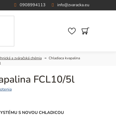
0908994113
info
@
zvaracka.eu
NÁKUPNÝ
KOŠÍK
chnická a zváračská chémia
Chladiaca kvapalina
l
apalina FCL10/5l
otenia
 SYSTÉMU S NOVOU CHLADICOU