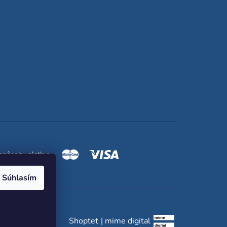
spôsoby platby:
Súhlasím
Shoptet
|
mime digital