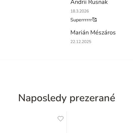
Andrii Rusnak
Hodnotenie obchodu je 5 z 5 h
18.3.2026
Superrrrrr🥰
Marián Mészáros
Hodnotenie obchodu je 5 z 5 h
22.12.2025
Naposledy prezerané