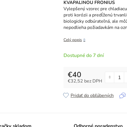
z
KVAPALINOU FRONIUS
5
Vylepšený vzorec pre chladiac
hviezdičiek.
proti korózii a predĺženú trvanl
biologicky odbúrateľná, ale môž
nepodlieha požiadavkám na ozna
Celý popis
Dostupné do 7 dní
€40
€32,52 bez DPH
Jednotková cena:
Pridať do obľúbených
račky skladom
Odborné poradenstvo