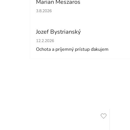
Marian Meszaros
Hodnotenie obchodu je 5 z 5 hviezdičiek.
3.8.2026
Jozef Bystrianský
Hodnotenie obchodu je 5 z 5 hviezdičiek.
12.2.2026
Ochota a príjemný prístup ďakujem