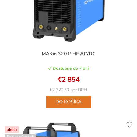
MAKin 320 P HF AC/DC
Dostupné do 7 dní
€2 854
€2 320,33 bez DPH
DO KOŠÍKA
akcia