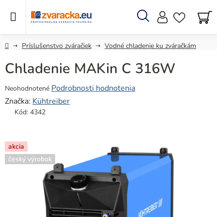
Prejsť
na
obsah
Hľadať
N
KO
Domov
Príslušenstvo zváračiek
Vodné chladenie ku zváračkám
Chladenie MAKin C 316W
Priemerné
Podrobnosti hodnotenia
Neohodnotené
hodnotenie
Značka:
Kühtreiber
produktu
Kód:
4342
je
0,0
z
akcia
5
český výrobok
hviezdičiek.