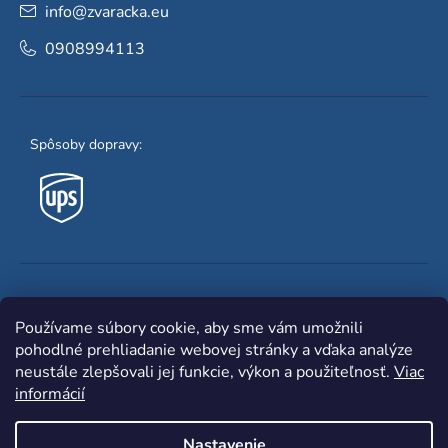
info
@
zvaracka.eu
0908994113
Spôsoby dopravy:
Obľúbené spôsoby platby:
Používame súbory cookie, aby sme vám umožnili
pohodlné prehliadanie webovej stránky a vďaka analýze
neustále zlepšovali jej funkcie, výkon a použiteľnosť.
Viac
informácií
Nastavenie