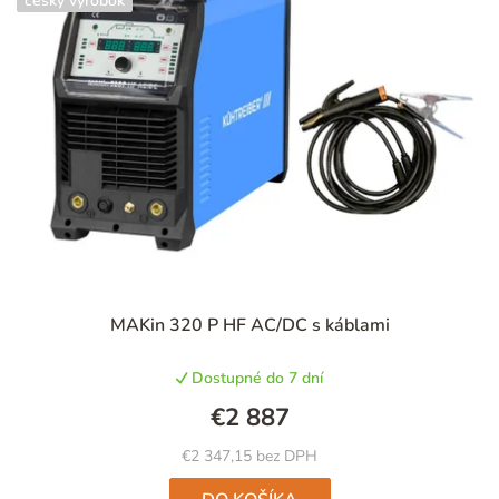
český výrobok
MAKin 320 P HF AC/DC s káblami
Dostupné do 7 dní
€2 887
€2 347,15 bez DPH