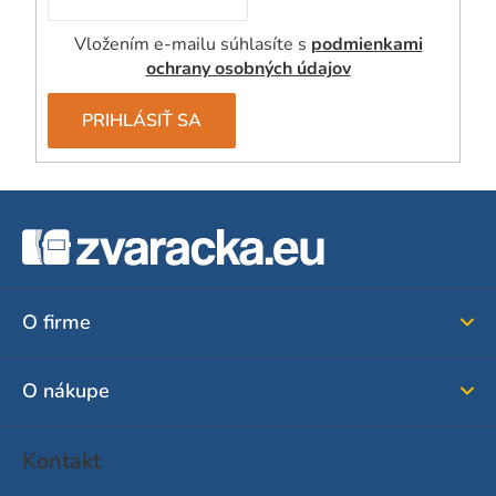
Vložením e-mailu súhlasíte s
podmienkami
ochrany osobných údajov
PRIHLÁSIŤ SA
Z
á
p
ä
O firme
t
i
O nákupe
e
Kontakt