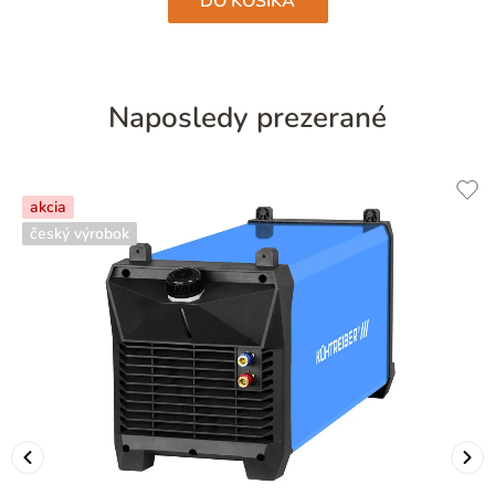
DO KOŠÍKA
Naposledy prezerané
akcia
český výrobok