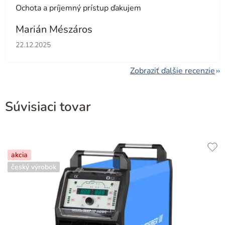
Ochota a príjemný prístup ďakujem
Marián Mészáros
Hodnotenie obchodu je 5 z 5 hviezdičiek.
22.12.2025
Zobraziť ďalšie recenzie
Súvisiaci tovar
akcia
český výrobok