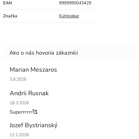
EAN
9999990043429
Značka
Kühtreiber
Marian Meszaros
Hodnotenie obchodu je 5 z 5 hviezdičiek.
3.8.2026
Andrii Rusnak
Hodnotenie obchodu je 5 z 5 hviezdičiek.
18.3.2026
Superrrrrr🥰
Jozef Bystrianský
Hodnotenie obchodu je 5 z 5 hviezdičiek.
12.2.2026