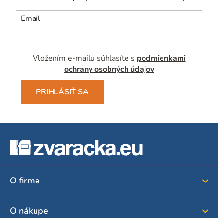
Email
Vložením e-mailu súhlasíte s
podmienkami
ochrany osobných údajov
PRIHLÁSIŤ SA
Z
á
p
ä
O firme
t
i
O nákupe