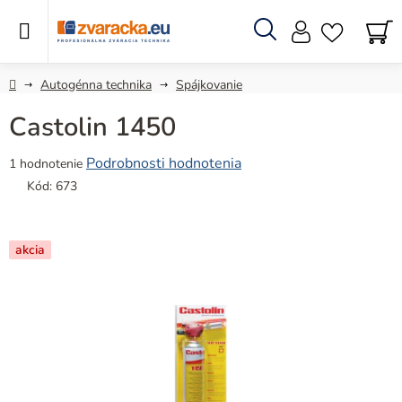
Prejsť
na
obsah
Hľadať
N
KO
Domov
Autogénna technika
Spájkovanie
Castolin 1450
Priemerné
Podrobnosti hodnotenia
1 hodnotenie
hodnotenie
Kód:
673
produktu
je
5,0
akcia
z
5
hviezdičiek.