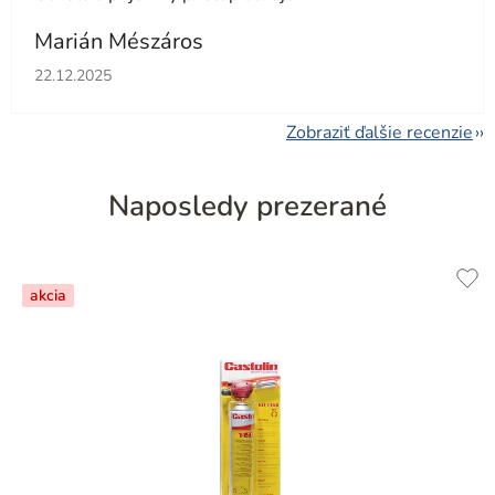
Marián Mészáros
Hodnotenie obchodu je 5 z 5 hviezdičiek.
22.12.2025
Zobraziť ďalšie recenzie
Naposledy prezerané
akcia