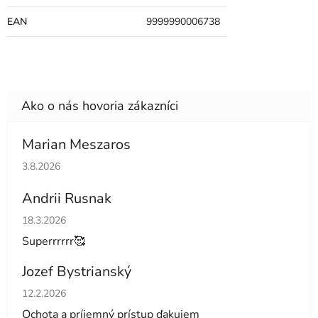
EAN
9999990006738
Marian Meszaros
Hodnotenie obchodu je 5 z 5 hviezdičiek.
3.8.2026
Andrii Rusnak
Hodnotenie obchodu je 5 z 5 hviezdičiek.
18.3.2026
Superrrrrr🥰
Jozef Bystrianský
Hodnotenie obchodu je 5 z 5 hviezdičiek.
12.2.2026
Ochota a príjemný prístup ďakujem