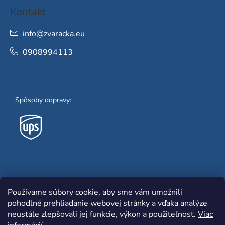
Kontakt
info
@
zvaracka.eu
0908994113
Spôsoby dopravy:
Obľúbené spôsoby platby:
Používame súbory cookie, aby sme vám umožnili
pohodlné prehliadanie webovej stránky a vďaka analýze
neustále zlepšovali jej funkcie, výkon a použiteľnosť.
Viac