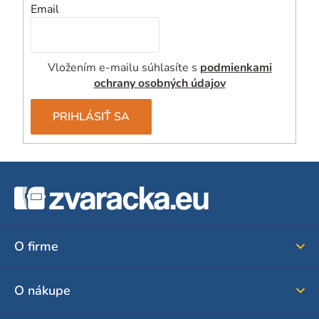
Email
Vložením e-mailu súhlasíte s
podmienkami
ochrany osobných údajov
PRIHLÁSIŤ SA
Z
á
p
ä
O firme
t
i
O nákupe
e