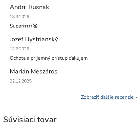
Andrii Rusnak
Hodnotenie obchodu je 5 z 5 hviezdičiek.
18.3.2026
Superrrrrr🥰
Jozef Bystrianský
Hodnotenie obchodu je 5 z 5 hviezdičiek.
12.2.2026
Ochota a príjemný prístup ďakujem
Marián Mészáros
Hodnotenie obchodu je 5 z 5 hviezdičiek.
22.12.2025
Zobraziť ďalšie recenzie
Súvisiaci tovar