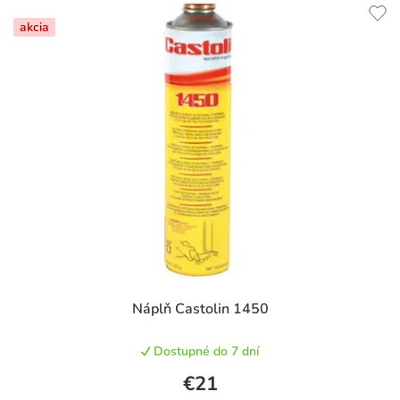
akcia
Priemerné
Náplň Castolin 1450
hodnotenie
produktu
Dostupné do 7 dní
je
5,0
€21
z