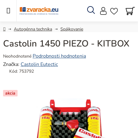
Prejsť
na
obsah
Hľadať
N
KO
Domov
Autogénna technika
Spájkovanie
Castolin 1450 PIEZO - KITBOX
Priemerné
Podrobnosti hodnotenia
Neohodnotené
hodnotenie
Značka:
Castolin Eutectic
produktu
Kód:
753792
je
0,0
z
akcia
5
hviezdičiek.