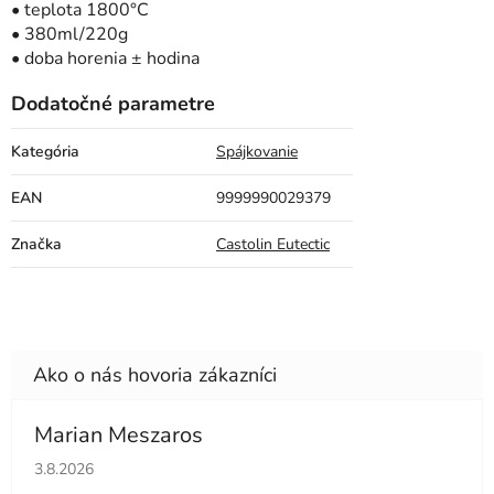
• teplota 1800°C
• 380ml/220g
• doba horenia ± hodina
Dodatočné parametre
Kategória
Spájkovanie
EAN
9999990029379
Značka
Castolin Eutectic
Marian Meszaros
Hodnotenie obchodu je 5 z 5 hviezdičiek.
3.8.2026