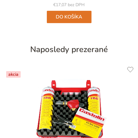
5
€17,07 bez DPH
hviezdičiek.
DO KOŠÍKA
Naposledy prezerané
akcia