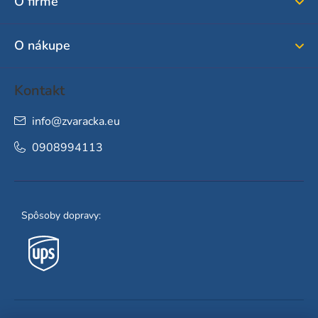
O firme
t
i
O nákupe
e
Kontakt
info
@
zvaracka.eu
0908994113
Spôsoby dopravy: