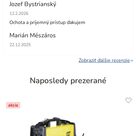
Jozef Bystrianský
Hodnotenie obchodu je 5 z 5 hviezdičiek.
12.2.2026
Ochota a príjemný prístup ďakujem
Marián Mészáros
Hodnotenie obchodu je 5 z 5 hviezdičiek.
22.12.2025
Zobraziť ďalšie recenzie
Naposledy prezerané
akcia