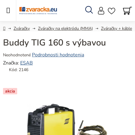
Prejsť
na
obsah
Hľadať
N
KO
Domov
Zváračky
Zváračky na elektródu (MMA)
Zváračky + káble
Buddy TIG 160 s výbavou
Priemerné
Podrobnosti hodnotenia
Neohodnotené
hodnotenie
Značka:
ESAB
produktu
Kód:
2146
je
0,0
z
akcia
5
hviezdičiek.