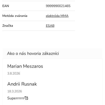
EAN
9999990021465
Metóda zvárania
elektróda MMA
Značka
ESAB
Marian Meszaros
Hodnotenie obchodu je 5 z 5 hviezdičiek.
3.8.2026
Andrii Rusnak
Hodnotenie obchodu je 5 z 5 hviezdičiek.
18.3.2026
Superrrrrr🥰