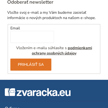
Odoberať newsletter
Vložte svoj e-mail a my Vám budeme zasielať
informácie o nových produktoch na našom e-shope.
Email
Vložením e-mailu súhlasíte s
podmienkami
ochrany osobných údajov
PRIHLÁSIŤ SA
Z
á
p
ä