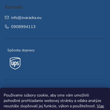
Kontakt
info
@
zvaracka.eu
0908994113
Spôsoby dopravy:
Obľúbené spôsoby platby:
Používame súbory cookie, aby sme vám umožnili
pohodlné prehliadanie webovej stránky a vďaka analýze
neustále zlepšovali jej funkcie, výkon a použiteľnosť.
Viac