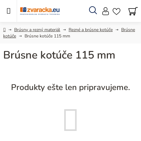
Prejsť
na
obsah
Hľadať
N
KO
Domov
Brúsny a rezný materiál
Rezné a brúsne kotúče
Brúsne
kotúče
Brúsne kotúče 115 mm
Brúsne kotúče 115 mm
Produkty ešte len pripravujeme.