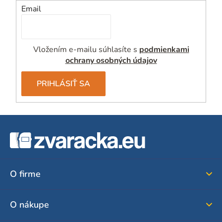
Email
Vložením e-mailu súhlasíte s
podmienkami
ochrany osobných údajov
PRIHLÁSIŤ SA
Z
á
p
ä
O firme
t
i
O nákupe
e