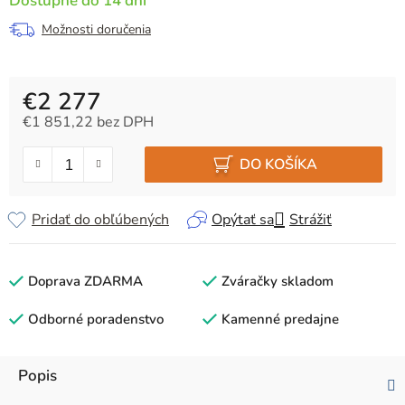
Dostupné do 14 dní
Možnosti doručenia
€2 277
€1 851,22 bez DPH
Jednotková cena:
DO KOŠÍKA
Pridať do obľúbených
Opýtať sa
Strážiť
Doprava ZDARMA
Zváračky skladom
Odborné poradenstvo
Kamenné predajne
Popis