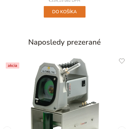
€334,15 bez DPH
DO KOŠÍKA
Naposledy prezerané
akcia