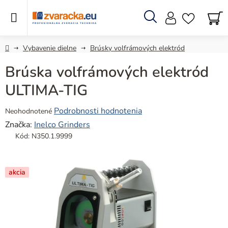
Prejsť
na
obsah
Hľadať
N
KO
Domov
Vybavenie dielne
Brúsky volfrámových elektród
Brúska volfrámových elektród
ULTIMA-TIG
Priemerné
Podrobnosti hodnotenia
Neohodnotené
hodnotenie
Značka:
Inelco Grinders
produktu
Kód:
N350.1.9999
je
0,0
z
akcia
5
hviezdičiek.