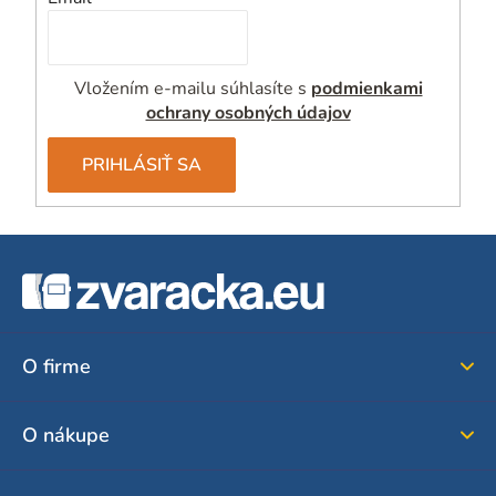
Vložením e-mailu súhlasíte s
podmienkami
ochrany osobných údajov
PRIHLÁSIŤ SA
Z
á
p
ä
O firme
t
i
O nákupe
e