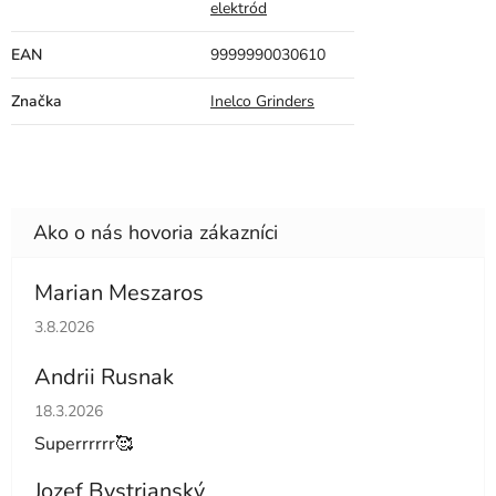
elektród
EAN
9999990030610
Značka
Inelco Grinders
Marian Meszaros
Hodnotenie obchodu je 5 z 5 hviezdičiek.
3.8.2026
Andrii Rusnak
Hodnotenie obchodu je 5 z 5 hviezdičiek.
18.3.2026
Superrrrrr🥰
Jozef Bystrianský