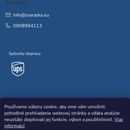
Kontakt
info
@
zvaracka.eu
0908994113
Spôsoby dopravy:
Obľúbené spôsoby platby:
Používame súbory cookie, aby sme vám umožnili
pohodlné prehliadanie webovej stránky a vďaka analýze
neustále zlepšovali jej funkcie, výkon a použiteľnosť.
Viac
informácií