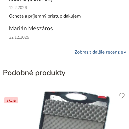
Hodnotenie obchodu je 5 z 5 hviezdičiek.
12.2.2026
Ochota a príjemný prístup ďakujem
Marián Mészáros
Hodnotenie obchodu je 5 z 5 hviezdičiek.
22.12.2025
Zobraziť ďalšie recenzie
Podobné produkty
akcia