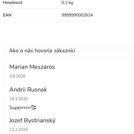
Hmotnosť
0.1 kg
EAN
9999990002624
Marian Meszaros
Hodnotenie obchodu je 5 z 5 hviezdičiek.
3.8.2026
Andrii Rusnak
Hodnotenie obchodu je 5 z 5 hviezdičiek.
18.3.2026
Superrrrrr🥰
Jozef Bystrianský
Hodnotenie obchodu je 5 z 5 hviezdičiek.
12.2.2026