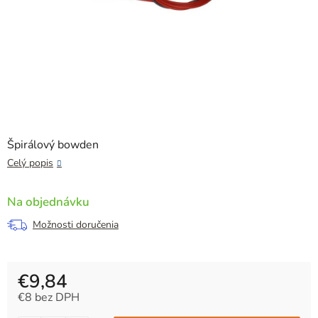
Špirálový bowden
Celý popis
Na objednávku
Možnosti doručenia
€9,84
€8 bez DPH
Jednotková cena: