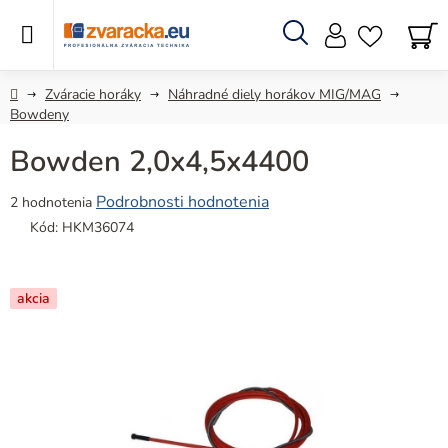
Prejsť
na
obsah
Hľadať
N
KO
Domov
Zváracie horáky
Náhradné diely horákov MIG/MAG
Bowdeny
Bowden 2,0x4,5x4400
Priemerné
Podrobnosti hodnotenia
2 hodnotenia
hodnotenie
Kód:
HKM36074
produktu
je
5,0
akcia
z
5
hviezdičiek.