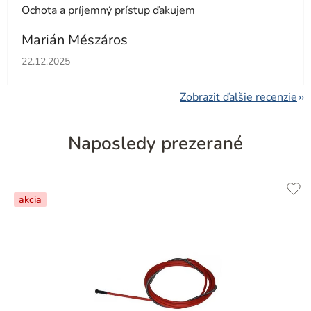
Ochota a príjemný prístup ďakujem
Marián Mészáros
Hodnotenie obchodu je 5 z 5 hviezdičiek.
22.12.2025
Zobraziť ďalšie recenzie
Naposledy prezerané
akcia