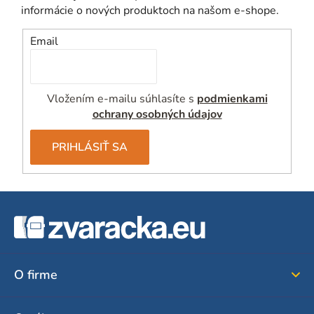
informácie o nových produktoch na našom e-shope.
Email
Vložením e-mailu súhlasíte s
podmienkami
ochrany osobných údajov
PRIHLÁSIŤ SA
Z
á
p
ä
O firme
t
i