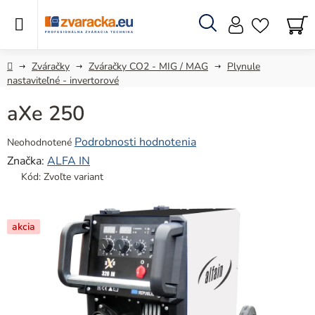
Prejsť
na
obsah
Hľadať
N
KO
Domov
Zváračky
Zváračky CO2 - MIG / MAG
Plynule
nastaviteľné - invertorové
aXe 250
Priemerné
Podrobnosti hodnotenia
Neohodnotené
hodnotenie
Značka:
ALFA IN
produktu
Kód:
Zvoľte variant
je
0,0
z
akcia
5
hviezdičiek.