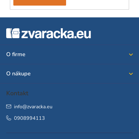
Z
á
p
ä
O firme
t
i
O nákupe
e
Kontakt
info
@
zvaracka.eu
0908994113