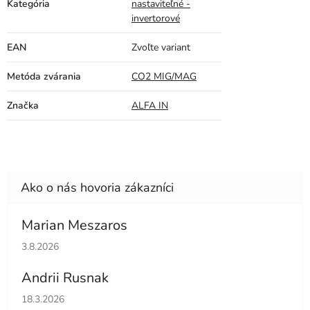
Kategória
nastaviteľné -
invertorové
EAN
Zvoľte variant
Metóda zvárania
CO2 MIG/MAG
Značka
ALFA IN
Marian Meszaros
Hodnotenie obchodu je 5 z 5 hviezdičiek.
3.8.2026
Andrii Rusnak
Hodnotenie obchodu je 5 z 5 hviezdičiek.
18.3.2026