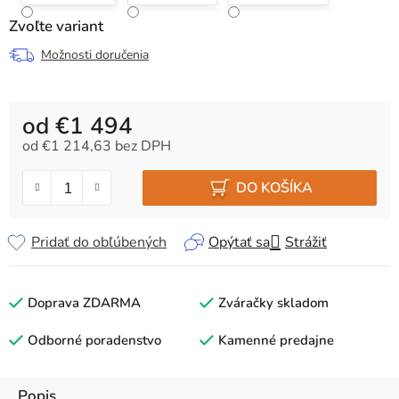
Zvoľte variant
Možnosti doručenia
od
€1 494
od
€1 214,63
bez DPH
Jednotková cena:
DO KOŠÍKA
Pridať do obľúbených
Opýtať sa
Strážiť
Doprava ZDARMA
Zváračky skladom
Odborné poradenstvo
Kamenné predajne
Popis