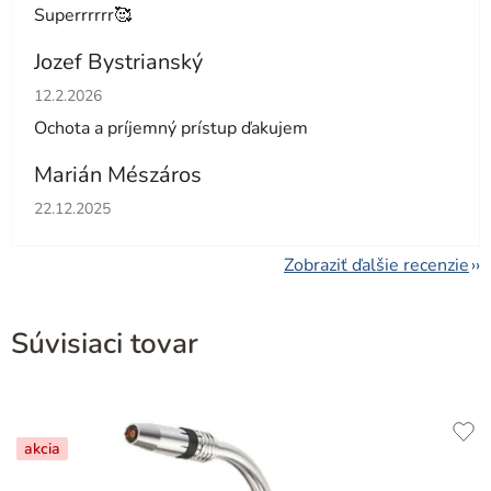
Superrrrrr🥰
Jozef Bystrianský
Hodnotenie obchodu je 5 z 5 hviezdičiek.
12.2.2026
Ochota a príjemný prístup ďakujem
Marián Mészáros
Hodnotenie obchodu je 5 z 5 hviezdičiek.
22.12.2025
Zobraziť ďalšie recenzie
Súvisiaci tovar
akcia