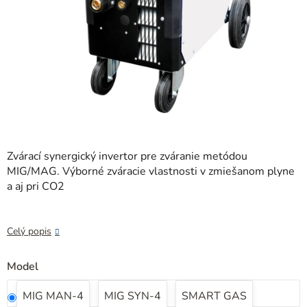
Zvárací synergický invertor pre zváranie metódou
MIG/MAG. Výborné zváracie vlastnosti v zmiešanom plyne
a aj pri CO2
Celý popis
Model
MIG MAN-4
MIG SYN-4
SMART GAS