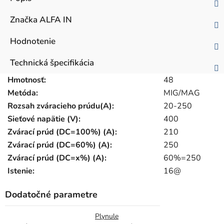
Značka
ALFA IN
Hodnotenie
Technická špecifikácia
Hmotnosť:
48
Metóda:
MIG/MAG
Rozsah zváracieho prúdu(A):
20-250
Sieťové napätie (V):
400
Zvárací prúd (DC=100%) (A):
210
Zvárací prúd (DC=60%) (A):
250
Zvárací prúd (DC=x%) (A):
60%=250
Istenie:
16@
Dodatočné parametre
Plynule