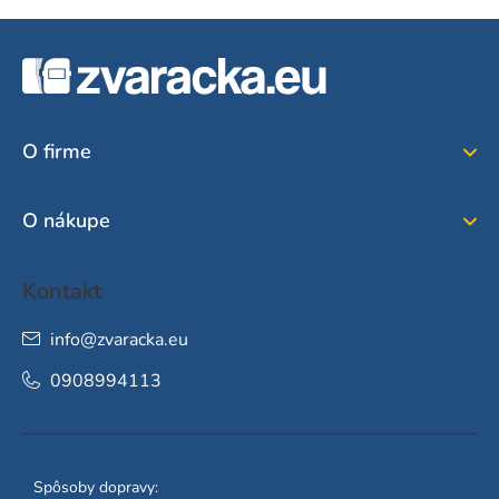
Z
á
p
ä
O firme
t
i
O nákupe
e
Kontakt
info
@
zvaracka.eu
0908994113
Spôsoby dopravy: