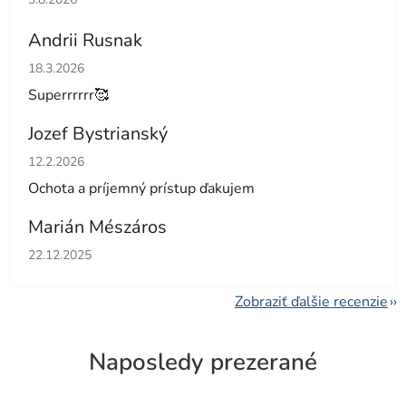
Andrii Rusnak
Hodnotenie obchodu je 5 z 5 hviezdičiek.
18.3.2026
Superrrrrr🥰
Jozef Bystrianský
Hodnotenie obchodu je 5 z 5 hviezdičiek.
12.2.2026
Ochota a príjemný prístup ďakujem
Marián Mészáros
Hodnotenie obchodu je 5 z 5 hviezdičiek.
22.12.2025
Zobraziť ďalšie recenzie
Naposledy prezerané