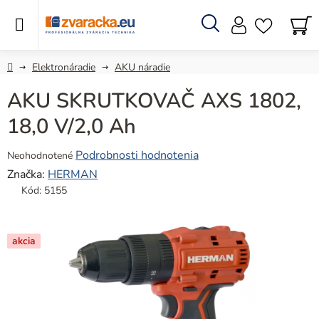
Prejsť
na
obsah
Hľadať
N
KO
Domov
Elektronáradie
AKU náradie
AKU SKRUTKOVAČ AXS 1802,
18,0 V/2,0 Ah
Priemerné
Podrobnosti hodnotenia
Neohodnotené
hodnotenie
Značka:
HERMAN
produktu
Kód:
5155
je
0,0
z
akcia
5
hviezdičiek.