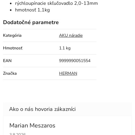
rýchloupínacie skľučovadlo 2,0-13mm
hmotnosť 1,1kg
Dodatočné parametre
Kategória
AKU náradie
Hmotnosť
1.1 kg
EAN
9999990051554
Značka
HERMAN
Marian Meszaros
Hodnotenie obchodu je 5 z 5 hviezdičiek.
3.8.2026