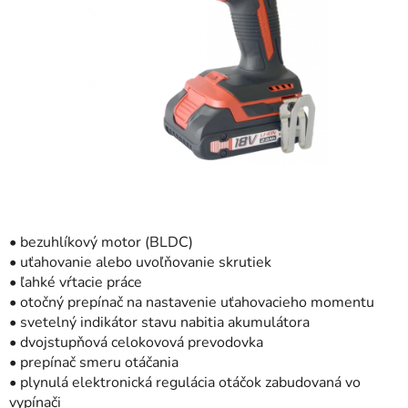
• bezuhlíkový motor (BLDC)
• uťahovanie alebo uvoľňovanie skrutiek
• ľahké vŕtacie práce
• otočný prepínač na nastavenie uťahovacieho momentu
• svetelný indikátor stavu nabitia akumulátora
• dvojstupňová celokovová prevodovka
• prepínač smeru otáčania
• plynulá elektronická regulácia otáčok zabudovaná vo
vypínači