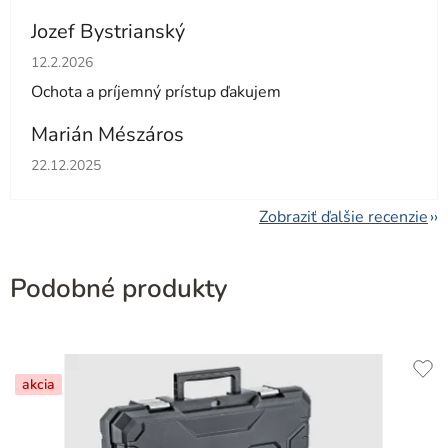
Jozef Bystrianský
Hodnotenie obchodu je 5 z 5 hviezdičiek.
12.2.2026
Ochota a príjemný prístup ďakujem
Marián Mészáros
Hodnotenie obchodu je 5 z 5 hviezdičiek.
22.12.2025
Zobraziť ďalšie recenzie
Podobné produkty
akcia