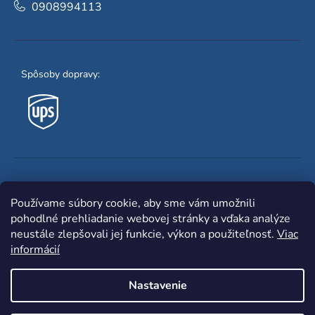
0908994113
Spôsoby dopravy:
Obľúbené spôsoby platby:
Používame súbory cookie, aby sme vám umožnili
pohodlné prehliadanie webovej stránky a vďaka analýze
neustále zlepšovali jej funkcie, výkon a použiteľnosť.
Viac
informácií
Nastavenie
Shoptet
|
mime digital