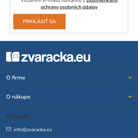
Vložením e-mailu súhlasíte s
podmienkami
ochrany osobných údajov
PRIHLÁSIŤ SA
Z
á
p
ä
O firme
t
i
O nákupe
e
Kontakt
info
@
zvaracka.eu