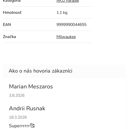
Kategória
AKU náradie
Hmotnosť
1.1 kg
EAN
9999990044655
Značka
Milwaukee
Marian Meszaros
Hodnotenie obchodu je 5 z 5 hviezdičiek.
3.8.2026
Andrii Rusnak
Hodnotenie obchodu je 5 z 5 hviezdičiek.
18.3.2026
Superrrrrr🥰