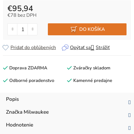
€95,94
€78 bez DPH
Jednotková cena:
DO KOŠÍKA
Pridať do obľúbených
Opýtať sa
Strážiť
Doprava ZDARMA
Zváračky skladom
Odborné poradenstvo
Kamenné predajne
Popis
Značka
Milwaukee
Hodnotenie