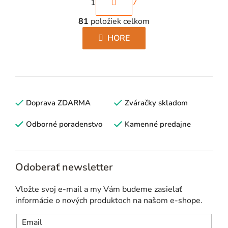
1
7
t
O
r
81
položiek celkom
v
á
l
HORE
n
á
k
d
o
a
v
c
a
i
Doprava ZDARMA
n
Zváračky skladom
e
i
p
Odborné poradenstvo
Kamenné predajne
e
r
v
k
Odoberať newsletter
y
v
Vložte svoj e-mail a my Vám budeme zasielať
ý
informácie o nových produktoch na našom e-shope.
p
i
Email