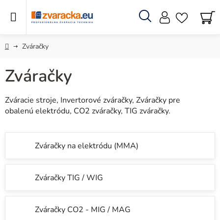
Prejsť
na
obsah
Hľadať
N
KO
Domov
Zváračky
Zváračky
Zváracie stroje, Invertorové zváračky, Zváračky pre
obalenú elektródu, CO2 zváračky, TIG zváračky.
Zváračky na elektródu (MMA)
Zváračky TIG / WIG
Zváračky CO2 - MIG / MAG