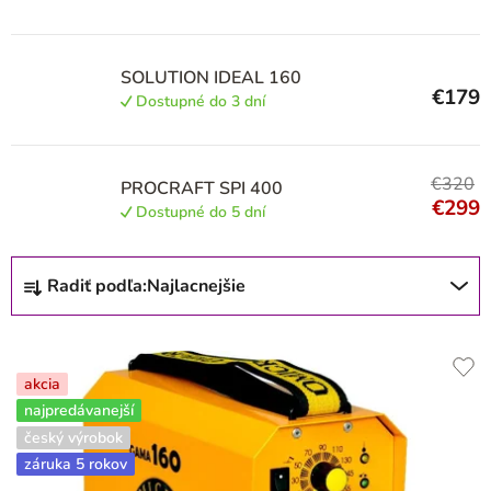
Solution
18
SOLUTION IDEAL 160
EWM
12
€179
Dostupné do 3 dní
LORCH
1
€320
PROCRAFT SPI 400
€299
Dostupné do 5 dní
Riland
2
R
Radiť podľa:
Najlacnejšie
ESAB
13
a
d
TUSON
2
e
akcia
n
najpredávanejší
Rilon
1
i
český výrobok
záruka 5 rokov
e
KOWAX
10