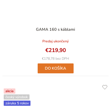
Priemerné
GAMA 160 s káblami
hodnotenie
produktu
Predaj ukončený
je
5,0
€219,90
z
5
€178,78 bez DPH
hviezdičiek.
DO KOŠÍKA
akcia
český výrobok
záruka 5 rokov