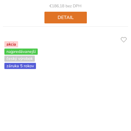
€186,18 bez DPH
DETAIL
akcia
najpredávanejší
český výrobok
záruka 5 rokov