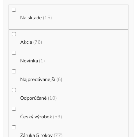
d
u
k
Na sklade
15
t
o
Akcia
76
v
Novinka
1
Najpredávanejší
6
Odporúčané
10
Český výrobok
59
Záruka 5 rokov
77