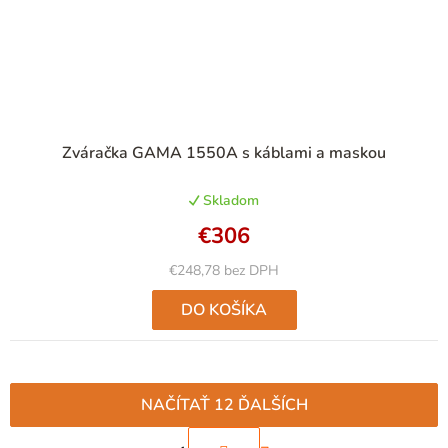
Zváračka GAMA 1550A s káblami a maskou
Skladom
€306
€248,78 bez DPH
DO KOŠÍKA
NAČÍTAŤ 12 ĎALŠÍCH
S