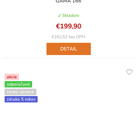
GAMA 166
hodnotenie
produktu
Skladom
je
5,0
€199,90
z
5
€162,52 bez DPH
hviezdičiek.
DETAIL
akcia
odporúčané
český výrobok
záruka 5 rokov