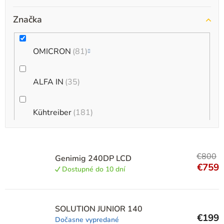
Značka
OMICRON
81
ALFA IN
35
Kühtreiber
181
MERKLE
19
€800
Genimig 240DP LCD
€759
Dostupné do 10 dní
FRONIUS
31
Jasic
6
SOLUTION JUNIOR 140
€199
Dočasne vypredané