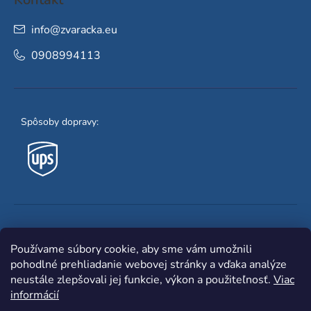
info
@
zvaracka.eu
0908994113
Spôsoby dopravy:
Obľúbené spôsoby platby:
Používame súbory cookie, aby sme vám umožnili
pohodlné prehliadanie webovej stránky a vďaka analýze
neustále zlepšovali jej funkcie, výkon a použiteľnosť.
Viac
informácií