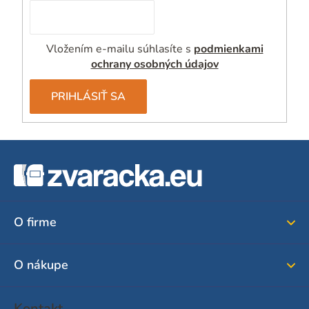
s
u
Vložením e-mailu súhlasíte s
podmienkami
ochrany osobných údajov
PRIHLÁSIŤ SA
Z
á
p
ä
O firme
t
i
O nákupe
e
Kontakt