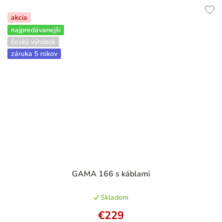
akcia
najpredávanejší
český výrobok
záruka 5 rokov
GAMA 166 s káblami
Skladom
€229