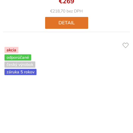
€269
€218,70 bez DPH
DETAIL
akcia
odporúčané
český výrobok
záruka 5 rokov