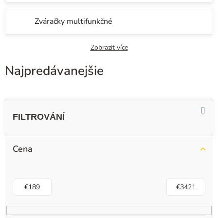
Zváračky multifunkčné
Zobrazit více
Najpredávanejšie
V
ý
p
i
Cena
s
p
r
€
189
€
3421
o