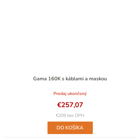
Priemerné
Gama 160K s káblami a maskou
hodnotenie
produktu
Predaj ukončený
je
4,8
€257,07
z
5
€209 bez DPH
hviezdičiek.
DO KOŠÍKA